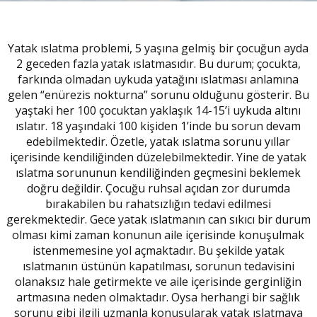
Yatak ıslatma problemi, 5 yaşına gelmiş bir çocuğun ayda
2 geceden fazla yatak ıslatmasıdır. Bu durum; çocukta,
farkında olmadan uykuda yatağını ıslatması anlamına
gelen “enürezis nokturna” sorunu olduğunu gösterir. Bu
yaştaki her 100 çocuktan yaklaşık 14-15’i uykuda altını
ıslatır. 18 yaşındaki 100 kişiden 1’inde bu sorun devam
edebilmektedir. Özetle, yatak ıslatma sorunu yıllar
içerisinde kendiliğinden düzelebilmektedir. Yine de yatak
ıslatma sorununun kendiliğinden geçmesini beklemek
doğru değildir. Çocuğu ruhsal açıdan zor durumda
bırakabilen bu rahatsızlığın tedavi edilmesi
gerekmektedir. Gece yatak ıslatmanın can sıkıcı bir durum
olması kimi zaman konunun aile içerisinde konuşulmak
istenmemesine yol açmaktadır. Bu şekilde yatak
ıslatmanın üstünün kapatılması, sorunun tedavisini
olanaksız hale getirmekte ve aile içerisinde gerginliğin
artmasına neden olmaktadır. Oysa herhangi bir sağlık
sorunu gibi ilgili uzmanla konuşularak yatak ıslatmaya