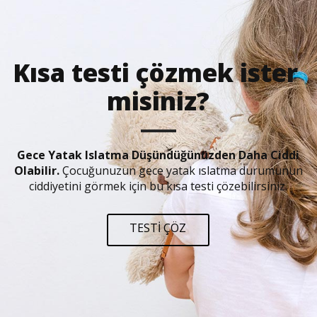
Kısa testi çözmek ister 
misiniz?
Gece Yatak Islatma Düşündüğünüzden Daha Ciddi
Olabilir.
Çocuğunuzun gece yatak ıslatma durumunun
ciddiyetini görmek için bu kısa testi çözebilirsiniz.
TESTİ ÇÖZ